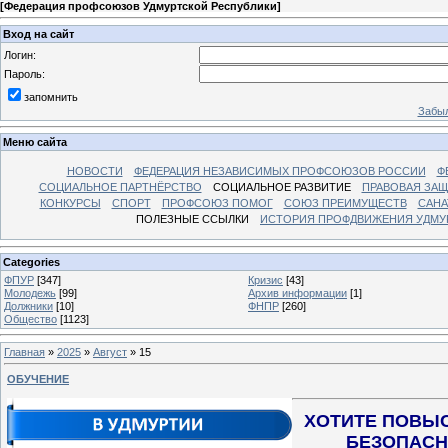
[
Федерация профсоюзов Удмуртской Республики
]
Вход на сайт
Логин:
Пароль:
запомнить
Забыл
Меню сайта
НОВОСТИ
ФЕДЕРАЦИЯ НЕЗАВИСИМЫХ ПРОФСОЮЗОВ РОССИИ
Ф
СОЦИАЛЬНОЕ ПАРТНЁРСТВО
СОЦИАЛЬНОЕ РАЗВИТИЕ
ПРАВОВАЯ ЗАЩ
КОНКУРСЫ
СПОРТ
ПРОФСОЮЗ ПОМОГ
СОЮЗ ПРЕИМУЩЕСТВ
САНА
ПОЛЕЗНЫЕ ССЫЛКИ
ИСТОРИЯ ПРОФДВИЖЕНИЯ УДМУ
Categories
ФПУР
[347]
Кризис
[43]
Молодежь
[99]
Архив информации
[1]
Должники
[10]
ФНПР
[260]
Общество
[1123]
Главная
»
2025
»
Август
»
15
ОБУЧЕНИЕ
ХОТИТЕ ПОВЫ
БЕЗОПАСН