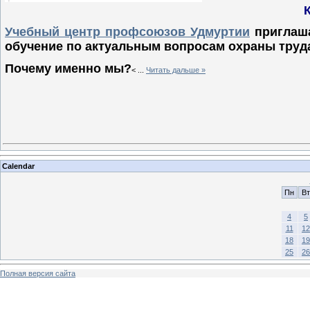
Учебный центр профсоюзов Удмуртии
приглаша
обучение по актуальным вопросам охраны труд
Почему именно мы?
<
...
Читать дальше »
Calendar
Пн
Вт
4
5
11
12
18
19
25
26
Полная версия сайта