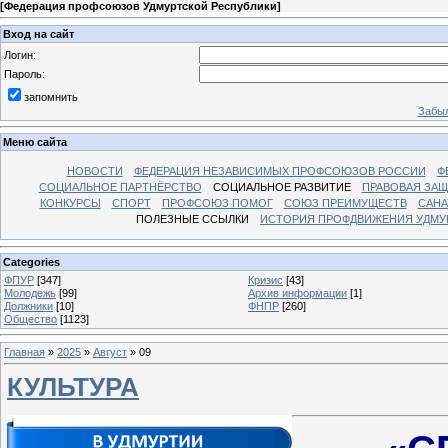
[
Федерация профсоюзов Удмуртской Республики
]
Вход на сайт
Логин:
Пароль:
запомнить
Забыл
Меню сайта
НОВОСТИ
ФЕДЕРАЦИЯ НЕЗАВИСИМЫХ ПРОФСОЮЗОВ РОССИИ
Ф
СОЦИАЛЬНОЕ ПАРТНЁРСТВО
СОЦИАЛЬНОЕ РАЗВИТИЕ
ПРАВОВАЯ ЗАЩ
КОНКУРСЫ
СПОРТ
ПРОФСОЮЗ ПОМОГ
СОЮЗ ПРЕИМУЩЕСТВ
САНА
ПОЛЕЗНЫЕ ССЫЛКИ
ИСТОРИЯ ПРОФДВИЖЕНИЯ УДМУ
Categories
ФПУР
[347]
Кризис
[43]
Молодежь
[99]
Архив информации
[1]
Должники
[10]
ФНПР
[260]
Общество
[1123]
Главная
»
2025
»
Август
»
09
КУЛЬТУРА