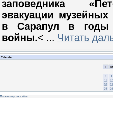
заповедника «Пе
эвакуации музейных 
в Сарапул в годы 
войны.
<
...
Читать дал
Calendar
Пн
Вт
4
5
11
12
18
19
25
26
Полная версия сайта