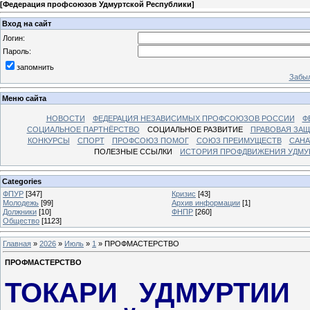
[
Федерация профсоюзов Удмуртской Республики
]
Вход на сайт
Логин:
Пароль:
запомнить
Забыл
Меню сайта
НОВОСТИ
ФЕДЕРАЦИЯ НЕЗАВИСИМЫХ ПРОФСОЮЗОВ РОССИИ
Ф
СОЦИАЛЬНОЕ ПАРТНЁРСТВО
СОЦИАЛЬНОЕ РАЗВИТИЕ
ПРАВОВАЯ ЗАЩ
КОНКУРСЫ
СПОРТ
ПРОФСОЮЗ ПОМОГ
СОЮЗ ПРЕИМУЩЕСТВ
САНА
ПОЛЕЗНЫЕ ССЫЛКИ
ИСТОРИЯ ПРОФДВИЖЕНИЯ УДМУ
Categories
ФПУР
[347]
Кризис
[43]
Молодежь
[99]
Архив информации
[1]
Должники
[10]
ФНПР
[260]
Общество
[1123]
Главная
»
2026
»
Июль
»
1
» ПРОФМАСТЕРСТВО
ПРОФМАСТЕРСТВО
ТОКАРИ УДМУРТИИ