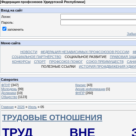
[
Федерация профсоюзов Удмуртской Республики
]
Вход на сайт
Логин:
Пароль:
запомнить
Забыл
Меню сайта
НОВОСТИ
ФЕДЕРАЦИЯ НЕЗАВИСИМЫХ ПРОФСОЮЗОВ РОССИИ
Ф
СОЦИАЛЬНОЕ ПАРТНЁРСТВО
СОЦИАЛЬНОЕ РАЗВИТИЕ
ПРАВОВАЯ ЗАЩ
КОНКУРСЫ
СПОРТ
ПРОФСОЮЗ ПОМОГ
СОЮЗ ПРЕИМУЩЕСТВ
САНА
ПОЛЕЗНЫЕ ССЫЛКИ
ИСТОРИЯ ПРОФДВИЖЕНИЯ УДМУ
Categories
ФПУР
[347]
Кризис
[43]
Молодежь
[99]
Архив информации
[1]
Должники
[10]
ФНПР
[260]
Общество
[1123]
Главная
»
2026
»
Июль
»
05
ТРУДОВЫЕ ОТНОШЕНИЯ
ТРУД ВНЕ ЗА