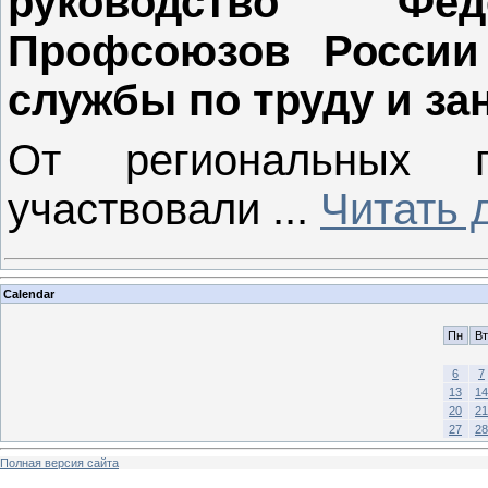
руководство Фед
Профсоюзов России
службы по труду и зан
От региональных 
участвовали
...
Читать 
Calendar
Пн
Вт
6
7
13
14
20
21
27
28
Полная версия сайта