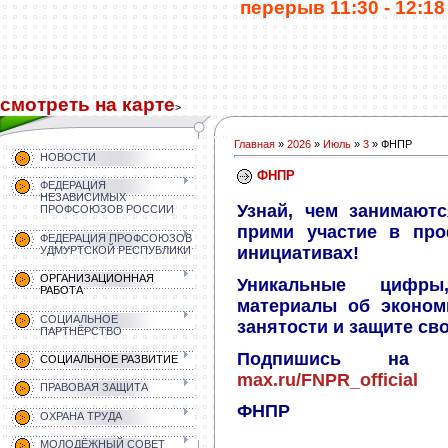
перерыв 11:30 - 12:18 
смотреть на карте
>
Главная
»
2026
»
Июль
»
3
» ФНПР
НОВОСТИ
ФНПР
ФЕДЕРАЦИЯ
НЕЗАВИСИМЫХ
Узнай, чем занимают
ПРОФСОЮЗОВ РОССИИ
прими участие в пр
ФЕДЕРАЦИЯ ПРОФСОЮЗОВ
инициативах!
УДМУРТСКОЙ РЕСПУБЛИКИ
ОРГАНИЗАЦИОННАЯ
Уникальные цифры
РАБОТА
материалы об экономи
СОЦИАЛЬНОЕ
занятости и защите св
ПАРТНЁРСТВО
Подпишись на м
СОЦИАЛЬНОЕ РАЗВИТИЕ
max.ru/FNPR_official
ПРАВОВАЯ ЗАЩИТА
ФНПР
ОХРАНА ТРУДА
МОЛОДЁЖНЫЙ СОВЕТ