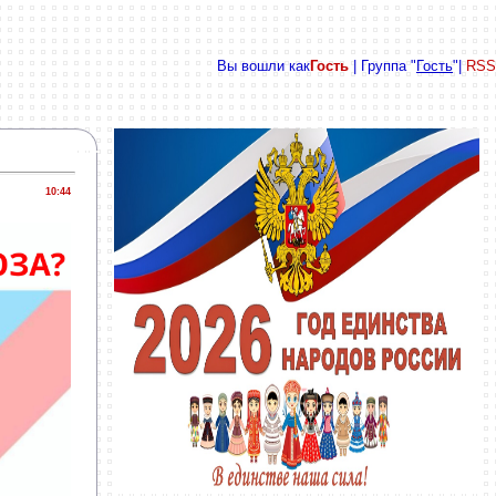
Вы вошли как
Гость
| Группа "
Гость
"|
RSS
10:44