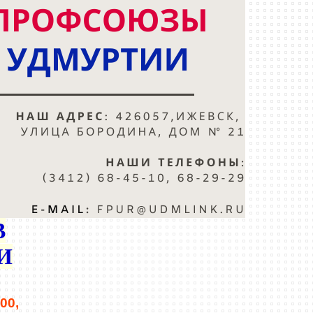
В
И
:00,