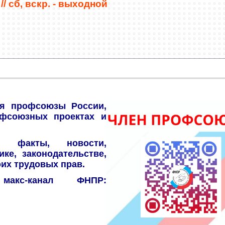
//
сб, вскр. - выходной
ся профсоюзы России,
офсоюзных проектах и
, факты, новости,
ке, законодательстве,
оих трудовых прав.
акс-канал ФНПР: