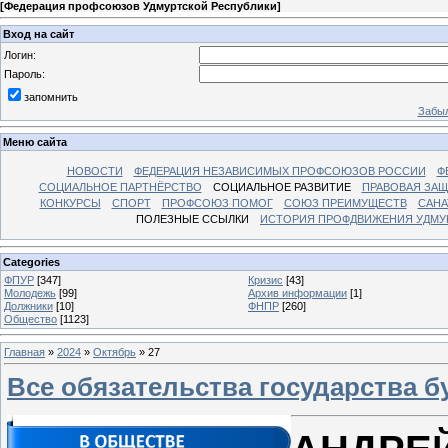
[
Федерация профсоюзов Удмуртской Республики
]
Вход на сайт
Логин:
Пароль:
запомнить
Забыл
Меню сайта
НОВОСТИ
ФЕДЕРАЦИЯ НЕЗАВИСИМЫХ ПРОФСОЮЗОВ РОССИИ
Ф
СОЦИАЛЬНОЕ ПАРТНЁРСТВО
СОЦИАЛЬНОЕ РАЗВИТИЕ
ПРАВОВАЯ ЗАЩ
КОНКУРСЫ
СПОРТ
ПРОФСОЮЗ ПОМОГ
СОЮЗ ПРЕИМУЩЕСТВ
САНА
ПОЛЕЗНЫЕ ССЫЛКИ
ИСТОРИЯ ПРОФДВИЖЕНИЯ УДМУ
Categories
ФПУР
[347]
Кризис
[43]
Молодежь
[99]
Архив информации
[1]
Должники
[10]
ФНПР
[260]
Общество
[1123]
Главная
»
2024
»
Октябрь
»
27
Все обязательства государства 