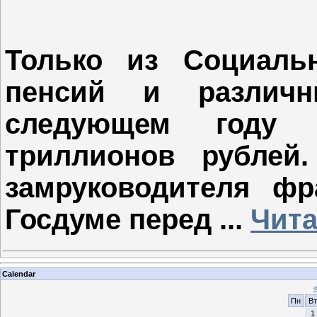
Только из Социаль
пенсий и различ
следующем году 
триллионов рублей
замруководителя ф
Госдуме перед
...
Чита
Calendar
Пн
Вт
1