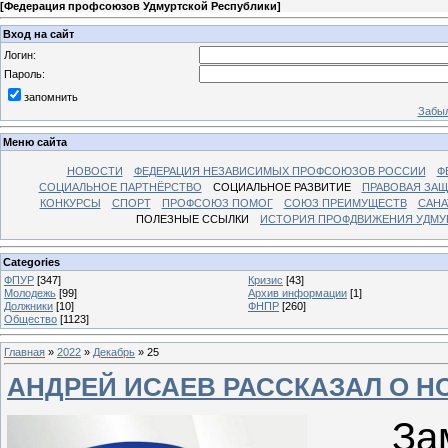
[
Федерация профсоюзов Удмуртской Республики
]
Вход на сайт
Логин:
Пароль:
запомнить
Забыл
Меню сайта
НОВОСТИ
ФЕДЕРАЦИЯ НЕЗАВИСИМЫХ ПРОФСОЮЗОВ РОССИИ
Ф
СОЦИАЛЬНОЕ ПАРТНЁРСТВО
СОЦИАЛЬНОЕ РАЗВИТИЕ
ПРАВОВАЯ ЗАЩ
КОНКУРСЫ
СПОРТ
ПРОФСОЮЗ ПОМОГ
СОЮЗ ПРЕИМУЩЕСТВ
САНА
ПОЛЕЗНЫЕ ССЫЛКИ
ИСТОРИЯ ПРОФДВИЖЕНИЯ УДМУ
Categories
ФПУР
[347]
Кризис
[43]
Молодежь
[99]
Архив информации
[1]
Должники
[10]
ФНПР
[260]
Общество
[1123]
Главная
»
2022
»
Декабрь
»
25
АНДРЕЙ ИСАЕВ РАССКАЗАЛ О Н
Замгл