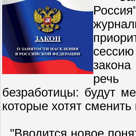
Росси
журна
приори
сессию
закона
речь 
безработицы: будут м
которые хотят сменить
"Вводится новое понят