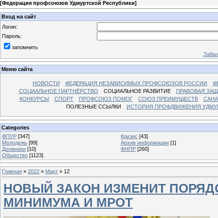
[
Федерация профсоюзов Удмуртской Республики
]
Вход на сайт
Логин:
Пароль:
запомнить
Забыл
Меню сайта
НОВОСТИ
ФЕДЕРАЦИЯ НЕЗАВИСИМЫХ ПРОФСОЮЗОВ РОССИИ
Ф
СОЦИАЛЬНОЕ ПАРТНЁРСТВО
СОЦИАЛЬНОЕ РАЗВИТИЕ
ПРАВОВАЯ ЗАЩ
КОНКУРСЫ
СПОРТ
ПРОФСОЮЗ ПОМОГ
СОЮЗ ПРЕИМУЩЕСТВ
САНА
ПОЛЕЗНЫЕ ССЫЛКИ
ИСТОРИЯ ПРОФДВИЖЕНИЯ УДМУ
Categories
ФПУР
[347]
Кризис
[43]
Молодежь
[99]
Архив информации
[1]
Должники
[10]
ФНПР
[260]
Общество
[1123]
Главная
»
2022
»
Март
»
12
НОВЫЙ ЗАКОН ИЗМЕНИТ ПОРЯД
МИНИМУМА И МРОТ