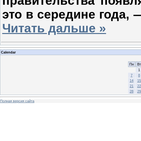
правительства появл
это в середине года,
Читать дальше »
Calendar
Пн
Вт
1
7
8
14
15
21
22
28
29
Полная версия сайта