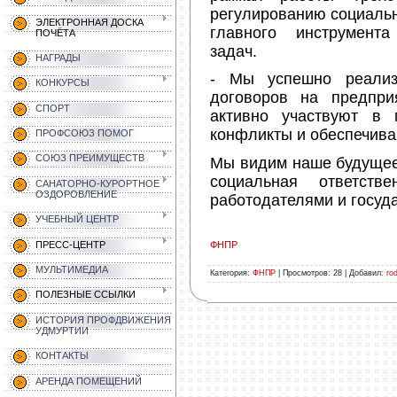
регулированию социаль
ЭЛЕКТРОННАЯ ДОСКА
главного инструмент
ПОЧЁТА
задач.
НАГРАДЫ
- Мы успешно реализу
КОНКУРСЫ
договоров на предпри
СПОРТ
активно участвуют в 
конфликты и обеспечива
ПРОФСОЮЗ ПОМОГ
СОЮЗ ПРЕИМУЩЕСТВ
Мы видим наше будущее
социальная ответств
САНАТОРНО-КУРОРТНОЕ
ОЗДОРОВЛЕНИЕ
работодателями и госуда
УЧЕБНЫЙ ЦЕНТР
ПРЕСС-ЦЕНТР
ФНПР
МУЛЬТИМЕДИА
Категория
:
ФНПР
|
Просмотров
:
28
|
Добавил
:
ro
ПОЛЕЗНЫЕ ССЫЛКИ
ИСТОРИЯ ПРОФДВИЖЕНИЯ
УДМУРТИИ
КОНТАКТЫ
АРЕНДА ПОМЕЩЕНИЙ