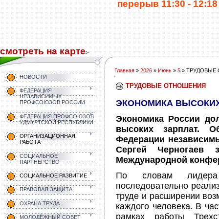
перерыв 11:30 - 12:18 
смотреть на карте
>
Главная
»
2026
»
Июнь
»
5
» ТРУДОВЫЕ
НОВОСТИ
ТРУДОВЫЕ ОТНОШЕНИЯ
ФЕДЕРАЦИЯ
НЕЗАВИСИМЫХ
ЭКОНОМИКА ВЫСОКИХ
ПРОФСОЮЗОВ РОССИИ
ФЕДЕРАЦИЯ ПРОФСОЮЗОВ
Экономика России до
УДМУРТСКОЙ РЕСПУБЛИКИ
высоких зарплат. О
ОРГАНИЗАЦИОННАЯ
Федерации независим
РАБОТА
Сергей Черногаев 
СОЦИАЛЬНОЕ
Международной конфер
ПАРТНЁРСТВО
По словам лидер
СОЦИАЛЬНОЕ РАЗВИТИЕ
последовательно реали
ПРАВОВАЯ ЗАЩИТА
труде и расширении воз
ОХРАНА ТРУДА
каждого человека. В час
рамках работы Трехс
МОЛОДЁЖНЫЙ СОВЕТ