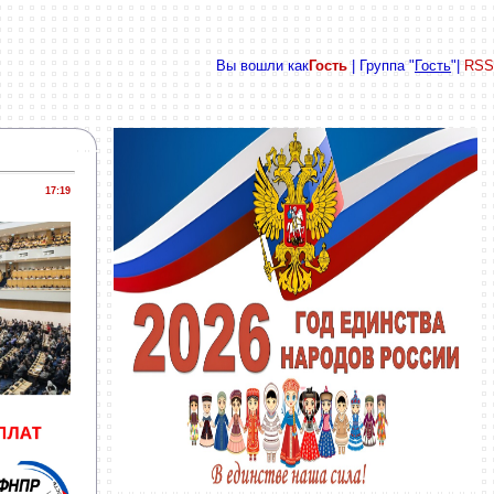
Вы вошли как
Гость
| Группа "
Гость
"|
RSS
17:19