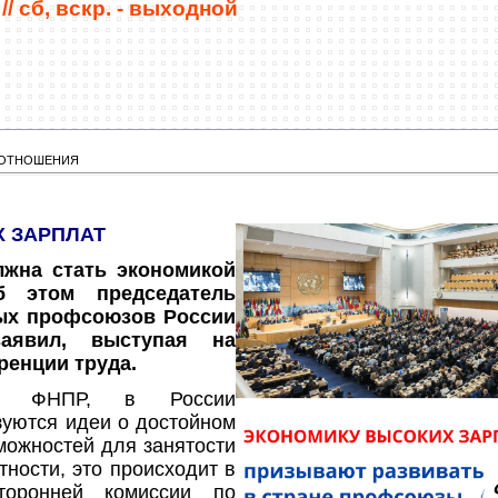
//
сб, вскр. - выходной
 ОТНОШЕНИЯ
 ЗАРПЛАТ
лжна стать экономикой
б этом председатель
ых профсоюзов России
заявил, выступая на
енции труда.
а ФНПР, в России
зуются идеи о достойном
можностей для занятости
тности, это происходит в
торонней комиссии по