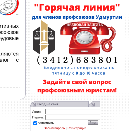
ктивных
фсоюзов
рудовые
вляются
алог с
Вход на сайт
Логин:
Пароль:
запомнить
Забыл пароль
|
Регистрация