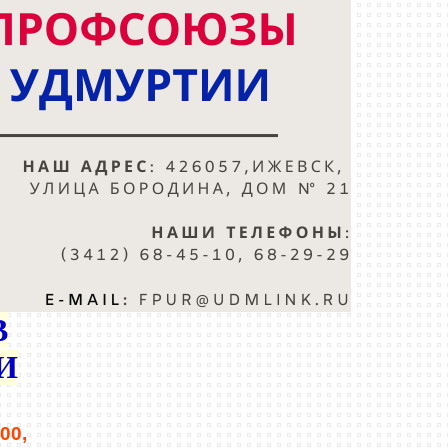
В
И
:00,