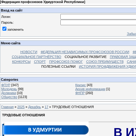
[
Федерация профсоюзов Удмуртской Республики
]
Вход на сайт
Логин:
Пароль:
запомнить
Забыл
Меню сайта
НОВОСТИ
ФЕДЕРАЦИЯ НЕЗАВИСИМЫХ ПРОФСОЮЗОВ РОССИИ
Ф
СОЦИАЛЬНОЕ ПАРТНЁРСТВО
СОЦИАЛЬНОЕ РАЗВИТИЕ
ПРАВОВАЯ ЗАЩ
КОНКУРСЫ
СПОРТ
ПРОФСОЮЗ ПОМОГ
СОЮЗ ПРЕИМУЩЕСТВ
САНА
ПОЛЕЗНЫЕ ССЫЛКИ
ИСТОРИЯ ПРОФДВИЖЕНИЯ УДМУ
Categories
ФПУР
[347]
Кризис
[43]
Молодежь
[99]
Архив информации
[1]
Должники
[10]
ФНПР
[260]
Общество
[1123]
Главная
»
2025
»
Декабрь
»
17
» ТРУДОВЫЕ ОТНОШЕНИЯ
ТРУДОВЫЕ ОТНОШЕНИЯ
В 