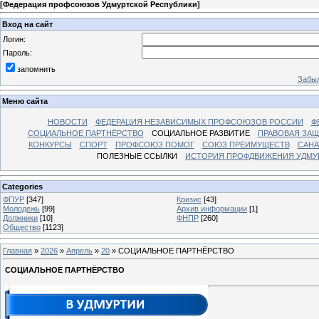
[
Федерация профсоюзов Удмуртской Республики
]
Вход на сайт
Логин:
Пароль:
запомнить
Забыл
Меню сайта
НОВОСТИ
ФЕДЕРАЦИЯ НЕЗАВИСИМЫХ ПРОФСОЮЗОВ РОССИИ
Ф
СОЦИАЛЬНОЕ ПАРТНЁРСТВО
СОЦИАЛЬНОЕ РАЗВИТИЕ
ПРАВОВАЯ ЗАЩ
КОНКУРСЫ
СПОРТ
ПРОФСОЮЗ ПОМОГ
СОЮЗ ПРЕИМУЩЕСТВ
САНА
ПОЛЕЗНЫЕ ССЫЛКИ
ИСТОРИЯ ПРОФДВИЖЕНИЯ УДМУ
Categories
ФПУР
[347]
Кризис
[43]
Молодежь
[99]
Архив информации
[1]
Должники
[10]
ФНПР
[260]
Общество
[1123]
Главная
»
2026
»
Апрель
»
20
» СОЦИАЛЬНОЕ ПАРТНЁРСТВО
СОЦИАЛЬНОЕ ПАРТНЁРСТВО