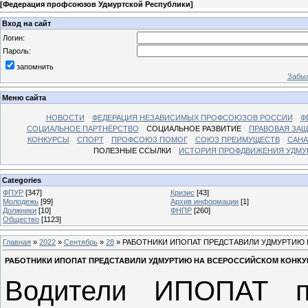
[
Федерация профсоюзов Удмуртской Республики
]
Вход на сайт
Логин:
Пароль:
запомнить
Забыл
Меню сайта
НОВОСТИ
ФЕДЕРАЦИЯ НЕЗАВИСИМЫХ ПРОФСОЮЗОВ РОССИИ
Ф
СОЦИАЛЬНОЕ ПАРТНЁРСТВО
СОЦИАЛЬНОЕ РАЗВИТИЕ
ПРАВОВАЯ ЗАЩ
КОНКУРСЫ
СПОРТ
ПРОФСОЮЗ ПОМОГ
СОЮЗ ПРЕИМУЩЕСТВ
САНА
ПОЛЕЗНЫЕ ССЫЛКИ
ИСТОРИЯ ПРОФДВИЖЕНИЯ УДМУ
Categories
ФПУР
[347]
Кризис
[43]
Молодежь
[99]
Архив информации
[1]
Должники
[10]
ФНПР
[260]
Общество
[1123]
Главная
»
2022
»
Сентябрь
»
28
» РАБОТНИКИ ИПОПАТ ПРЕДСТАВИЛИ УДМУРТИЮ
РАБОТНИКИ ИПОПАТ ПРЕДСТАВИЛИ УДМУРТИЮ НА ВСЕРОССИЙСКОМ КОНКУ
Водители ИПОПАТ п