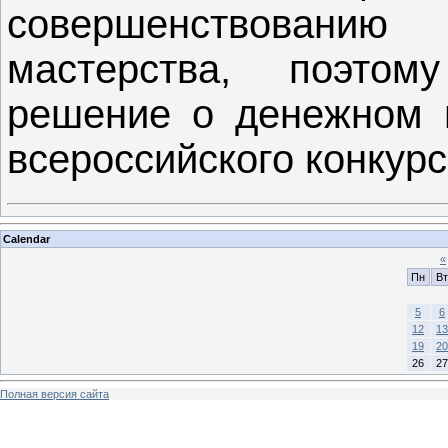
совершенствован
мастерства, поэтом
решение о денежном в
всероссийского конкурс
Calendar
«
Пн
Вт
5
6
12
13
19
20
26
27
Полная версия сайта