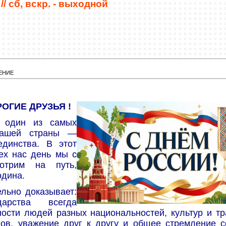
//
сб, вскр. - выходной
ЕНИЕ
ОГИЕ ДРУЗЬЯ !
 один из самых
нашей страны —
динства. В этот
ех нас день мы с
отрим на путь,
одина.
льно доказывает:
арства всегда
ости людей разных национальностей, культур и тр
ов, уважение друг к другу и общее стремление с