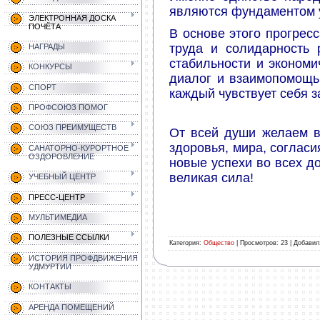
являются фундаментом у
ЭЛЕКТРОННАЯ ДОСКА
ПОЧЁТА
В основе этого прогресс
труда и солидарность 
НАГРАДЫ
стабильности и экономи
КОНКУРСЫ
диалог и взаимопомощь
СПОРТ
каждый чувствует себя
ПРОФСОЮЗ ПОМОГ
СОЮЗ ПРЕИМУЩЕСТВ
От всей души желаем в
здоровья, мира, согласи
САНАТОРНО-КУРОРТНОЕ
ОЗДОРОВЛЕНИЕ
новые успехи во всех д
великая сила!
УЧЕБНЫЙ ЦЕНТР
ПРЕСС-ЦЕНТР
МУЛЬТИМЕДИА
ПОЛЕЗНЫЕ ССЫЛКИ
Категория
:
Общество
|
Просмотров
:
23
|
Добавил
ИСТОРИЯ ПРОФДВИЖЕНИЯ
УДМУРТИИ
КОНТАКТЫ
АРЕНДА ПОМЕЩЕНИЙ