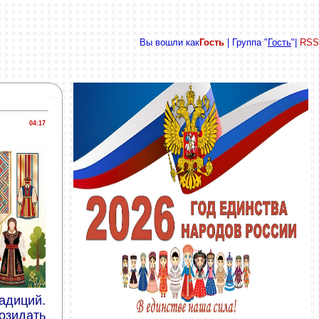
Вы вошли как
Гость
| Группа "
Гость
"|
RSS
04:17
адиций.
озидать