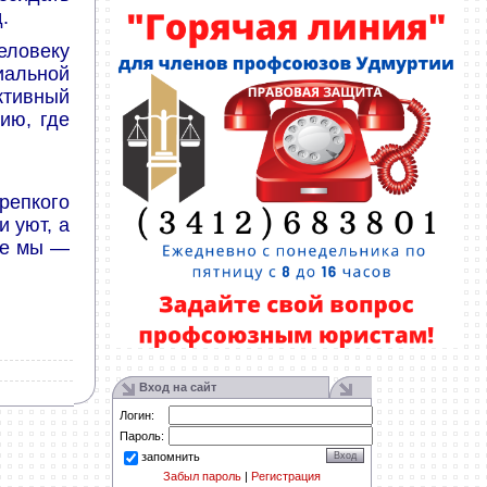
.
еловеку
иальной
ктивный
ию, где
репкого
и уют, а
те мы —
Вход на сайт
Логин:
Пароль:
запомнить
Забыл пароль
|
Регистрация