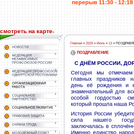
перерыв 11:30 - 12:18 
смотреть на карте
>
Главная
»
2026
»
Июнь
»
12
» ПОЗДРАВЛ
НОВОСТИ
ПОЗДРАВЛЕНИЕ
ФЕДЕРАЦИЯ
НЕЗАВИСИМЫХ
С ДНЁМ РОССИИ, ДОР
ПРОФСОЮЗОВ РОССИИ
ФЕДЕРАЦИЯ ПРОФСОЮЗОВ
Сегодня мы отмечаем
УДМУРТСКОЙ РЕСПУБЛИКИ
главных праздников 
ОРГАНИЗАЦИОННАЯ
день её рождения и е
РАБОТА
знаменательный для вс
СОЦИАЛЬНОЕ
особой гордостью см
ПАРТНЁРСТВО
который прошла наша Р
СОЦИАЛЬНОЕ РАЗВИТИЕ
История России убедите
ПРАВОВАЯ ЗАЩИТА
сила нашего госуд
ОХРАНА ТРУДА
заключалась в сплочённ
Именно единство народ
МОЛОДЁЖНЫЙ СОВЕТ