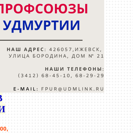
В
И
:00,