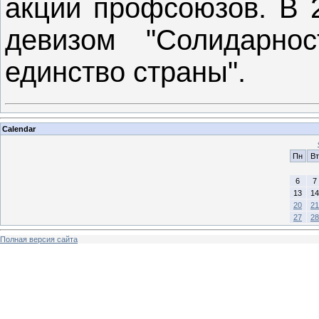
акции профсоюзов. В 2
девизом "Солидарно
единство страны".
Calendar
Пн
Вт
6
7
13
14
20
21
27
28
Полная версия сайта