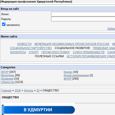
[
Федерация профсоюзов Удмуртской Республики
]
Вход на сайт
Логин:
Пароль:
запомнить
Забыл
Меню сайта
НОВОСТИ
ФЕДЕРАЦИЯ НЕЗАВИСИМЫХ ПРОФСОЮЗОВ РОССИИ
Ф
СОЦИАЛЬНОЕ ПАРТНЁРСТВО
СОЦИАЛЬНОЕ РАЗВИТИЕ
ПРАВОВАЯ ЗАЩ
КОНКУРСЫ
СПОРТ
ПРОФСОЮЗ ПОМОГ
СОЮЗ ПРЕИМУЩЕСТВ
САНА
ПОЛЕЗНЫЕ ССЫЛКИ
ИСТОРИЯ ПРОФДВИЖЕНИЯ УДМУ
Categories
ФПУР
[347]
Кризис
[43]
Молодежь
[99]
Архив информации
[1]
Должники
[10]
ФНПР
[260]
Общество
[1123]
Главная
»
2026
»
Апрель
»
30
» ОБЩЕСТВО
ОБЩЕСТВО