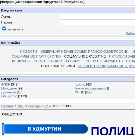
[
Федерация профсоюзов Удмуртской Республики
]
Вход на сайт
Логин:
Пароль:
запомнить
Забыл
Меню сайта
НОВОСТИ
ФЕДЕРАЦИЯ НЕЗАВИСИМЫХ ПРОФСОЮЗОВ РОССИИ
Ф
СОЦИАЛЬНОЕ ПАРТНЁРСТВО
СОЦИАЛЬНОЕ РАЗВИТИЕ
ПРАВОВАЯ ЗАЩ
КОНКУРСЫ
СПОРТ
ПРОФСОЮЗ ПОМОГ
СОЮЗ ПРЕИМУЩЕСТВ
САНА
ПОЛЕЗНЫЕ ССЫЛКИ
ИСТОРИЯ ПРОФДВИЖЕНИЯ УДМУ
Categories
ФПУР
[347]
Кризис
[43]
Молодежь
[99]
Архив информации
[1]
Должники
[10]
ФНПР
[260]
Общество
[1123]
Главная
»
2025
»
Декабрь
»
22
» ОБЩЕСТВО
ОБЩЕСТВО
ПОЛИЦ