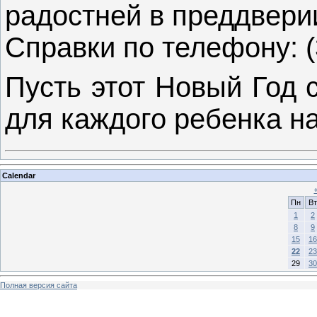
радостней в преддвери
Справки по телефону: 
Пусть этот Новый Год 
для каждого ребенка н
Calendar
Пн
Вт
1
2
8
9
15
16
22
23
29
30
Полная версия сайта