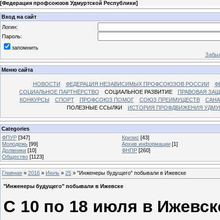
[
Федерация профсоюзов Удмуртской Республики
]
Вход на сайт
Логин:
Пароль:
запомнить
Забыл
Меню сайта
НОВОСТИ
ФЕДЕРАЦИЯ НЕЗАВИСИМЫХ ПРОФСОЮЗОВ РОССИИ
Ф
СОЦИАЛЬНОЕ ПАРТНЁРСТВО
СОЦИАЛЬНОЕ РАЗВИТИЕ
ПРАВОВАЯ ЗАЩ
КОНКУРСЫ
СПОРТ
ПРОФСОЮЗ ПОМОГ
СОЮЗ ПРЕИМУЩЕСТВ
САНА
ПОЛЕЗНЫЕ ССЫЛКИ
ИСТОРИЯ ПРОФДВИЖЕНИЯ УДМУ
Categories
ФПУР
[347]
Кризис
[43]
Молодежь
[99]
Архив информации
[1]
Должники
[10]
ФНПР
[260]
Общество
[1123]
Главная
»
2016
»
Июль
»
25
» "Инженеры будущего" побывали в Ижевске
"Инженеры будущего" побывали в Ижевске
С 10 по 18 июля в Ижевск