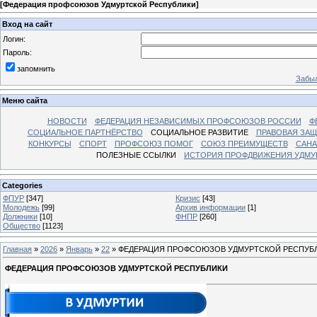
[
Федерация профсоюзов Удмуртской Республики
]
Вход на сайт
Логин:
Пароль:
запомнить
Забыл
Меню сайта
НОВОСТИ
ФЕДЕРАЦИЯ НЕЗАВИСИМЫХ ПРОФСОЮЗОВ РОССИИ
Ф
СОЦИАЛЬНОЕ ПАРТНЁРСТВО
СОЦИАЛЬНОЕ РАЗВИТИЕ
ПРАВОВАЯ ЗАЩ
КОНКУРСЫ
СПОРТ
ПРОФСОЮЗ ПОМОГ
СОЮЗ ПРЕИМУЩЕСТВ
САНА
ПОЛЕЗНЫЕ ССЫЛКИ
ИСТОРИЯ ПРОФДВИЖЕНИЯ УДМУ
Categories
ФПУР
[347]
Кризис
[43]
Молодежь
[99]
Архив информации
[1]
Должники
[10]
ФНПР
[260]
Общество
[1123]
Главная
»
2026
»
Январь
»
22
» ФЕДЕРАЦИЯ ПРОФСОЮЗОВ УДМУРТСКОЙ РЕСПУБ
ФЕДЕРАЦИЯ ПРОФСОЮЗОВ УДМУРТСКОЙ РЕСПУБЛИКИ