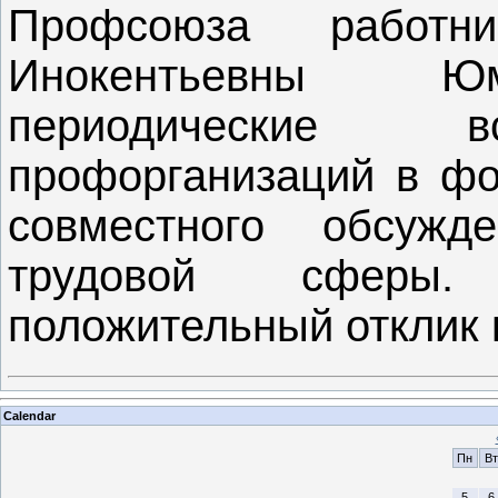
Профсоюза работн
Инокентьевны Юм
периодические в
профорганизаций в фор
совместного обсужд
трудовой сферы.
положительный отклик 
Calendar
Пн
Вт
5
6