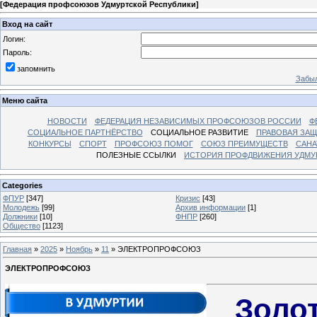
[
Федерация профсоюзов Удмуртской Республики
]
Вход на сайт
Логин:
Пароль:
запомнить
Забыл
Меню сайта
НОВОСТИ
ФЕДЕРАЦИЯ НЕЗАВИСИМЫХ ПРОФСОЮЗОВ РОССИИ
Ф
СОЦИАЛЬНОЕ ПАРТНЁРСТВО
СОЦИАЛЬНОЕ РАЗВИТИЕ
ПРАВОВАЯ ЗАЩ
КОНКУРСЫ
СПОРТ
ПРОФСОЮЗ ПОМОГ
СОЮЗ ПРЕИМУЩЕСТВ
САНА
ПОЛЕЗНЫЕ ССЫЛКИ
ИСТОРИЯ ПРОФДВИЖЕНИЯ УДМУ
Categories
ФПУР
[347]
Кризис
[43]
Молодежь
[99]
Архив информации
[1]
Должники
[10]
ФНПР
[260]
Общество
[1123]
Главная
»
2025
»
Ноябрь
»
11
» ЭЛЕКТРОПРОФСОЮЗ
ЭЛЕКТРОПРОФСОЮЗ
Золот