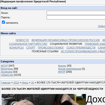
[
Федерация профсоюзов Удмуртской Республики
]
Вход на сайт
Логин:
Пароль:
запомнить
Забыл
Меню сайта
НОВОСТИ
ФЕДЕРАЦИЯ НЕЗАВИСИМЫХ ПРОФСОЮЗОВ РОССИИ
Ф
СОЦИАЛЬНОЕ ПАРТНЁРСТВО
СОЦИАЛЬНОЕ РАЗВИТИЕ
ПРАВОВАЯ ЗАЩ
КОНКУРСЫ
СПОРТ
ПРОФСОЮЗ ПОМОГ
СОЮЗ ПРЕИМУЩЕСТВ
САНА
ПОЛЕЗНЫЕ ССЫЛКИ
ИСТОРИЯ ПРОФДВИЖЕНИЯ УДМУ
Categories
ФПУР
[347]
Кризис
[43]
Молодежь
[99]
Архив информации
[1]
Должники
[10]
ФНПР
[260]
Общество
[1123]
Главная
»
2022
»
Июль
»
26
» БОЛЕЕ 170 ТЫСЯЧ ЖИТЕЛЕЙ УДМУРТИИ НАХОДЯТС
БОЛЕЕ 170 ТЫСЯЧ ЖИТЕЛЕЙ УДМУРТИИ НАХОДЯТСЯ ЗА ЧЕРТОЙ БЕДНОСТИ
До