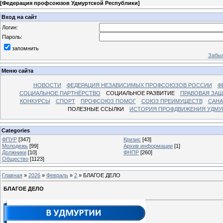
[
Федерация профсоюзов Удмуртской Республики
]
Вход на сайт
Логин:
Пароль:
запомнить
Забыл
Меню сайта
НОВОСТИ
ФЕДЕРАЦИЯ НЕЗАВИСИМЫХ ПРОФСОЮЗОВ РОССИИ
Ф
СОЦИАЛЬНОЕ ПАРТНЁРСТВО
СОЦИАЛЬНОЕ РАЗВИТИЕ
ПРАВОВАЯ ЗАЩ
КОНКУРСЫ
СПОРТ
ПРОФСОЮЗ ПОМОГ
СОЮЗ ПРЕИМУЩЕСТВ
САНА
ПОЛЕЗНЫЕ ССЫЛКИ
ИСТОРИЯ ПРОФДВИЖЕНИЯ УДМУ
Categories
ФПУР
[347]
Кризис
[43]
Молодежь
[99]
Архив информации
[1]
Должники
[10]
ФНПР
[260]
Общество
[1123]
Главная
»
2026
»
Февраль
»
2
» БЛАГОЕ ДЕЛО
БЛАГОЕ ДЕЛО