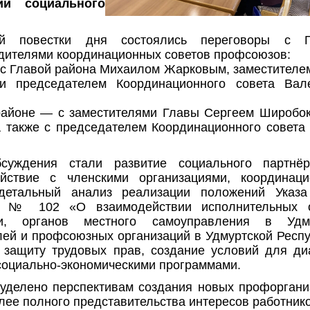
ии социального
й повестки дня состоялись переговоры с Г
дителями координационных советов профсоюзов:
 с Главой района Михаилом Жарковым, заместителе
и председателем Координационного совета Вал
районе — с заместителями Главы Сергеем Широбо
а также с председателем Координационного совета
суждения стали развитие социального партнё
йствие с членскими организациями, координац
детальный анализ реализации положений Указ
ки № 102 «О взаимодействии исполнительных 
ки, органов местного самоуправления в Удму
лей и профсоюзных организаций в Удмуртской Респу
 защиту трудовых прав, создание условий для ди
социально-экономическими программами.
уделено перспективам создания новых профоргани
лее полного представительства интересов работнико