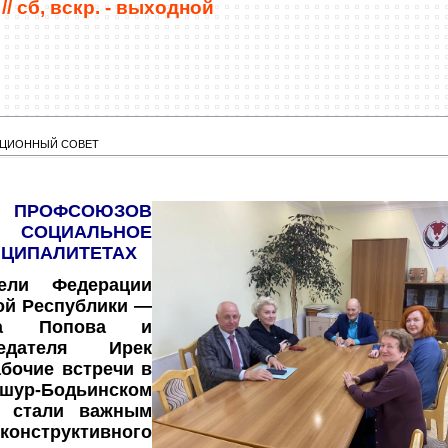
//
сб, вскр. - выходной
АЦИОННЫЙ СОВЕТ
РОФСОЮЗОВ
ОЦИАЛЬНОЕ
ИЦИПАЛИТЕТАХ
ели Федерации
ой Республики —
ьга Попова и
седателя Ирек
бочие встречи в
р-Бодьинском
ы стали важным
онструктивного