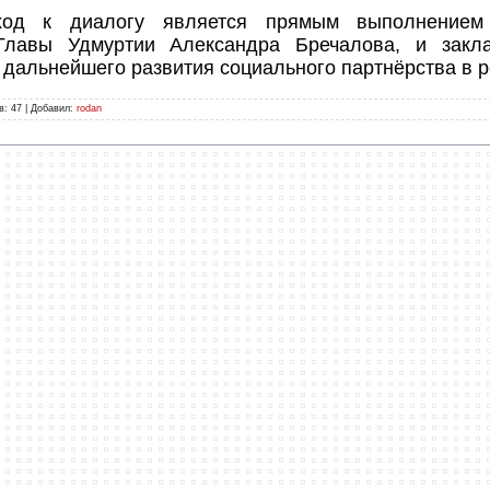
ход к диалогу является прямым выполнением 
Главы Удмуртии Александра Бречалова, и закл
дальнейшего развития социального партнёрства в р
в
:
47
|
Добавил
:
rodan