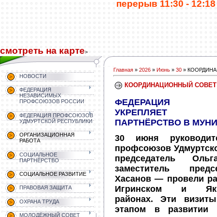
перерыв 11:30 - 12:18 
смотреть на карте
>
Главная
»
2026
»
Июнь
»
30
» КООРДИН
НОВОСТИ
КООРДИНАЦИОННЫЙ СОВЕТ
ФЕДЕРАЦИЯ
НЕЗАВИСИМЫХ
ФЕДЕРАЦИЯ П
ПРОФСОЮЗОВ РОССИИ
УКРЕПЛЯЕТ С
ФЕДЕРАЦИЯ ПРОФСОЮЗОВ
ПАРТНЁРСТВО В МУН
УДМУРТСКОЙ РЕСПУБЛИКИ
ОРГАНИЗАЦИОННАЯ
30 июня руководит
РАБОТА
профсоюзов Удмуртск
СОЦИАЛЬНОЕ
председатель Ол
ПАРТНЁРСТВО
заместитель пред
СОЦИАЛЬНОЕ РАЗВИТИЕ
Хасанов — провели ра
Игринском и Якшу
ПРАВОВАЯ ЗАЩИТА
районах. Эти визит
ОХРАНА ТРУДА
этапом в развитии к
МОЛОДЁЖНЫЙ СОВЕТ