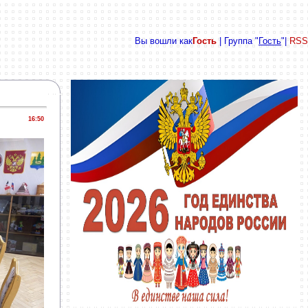
Вы вошли как
Гость
| Группа "
Гость
"|
RSS
16:50