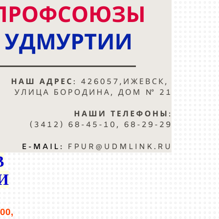
В
И
:00,