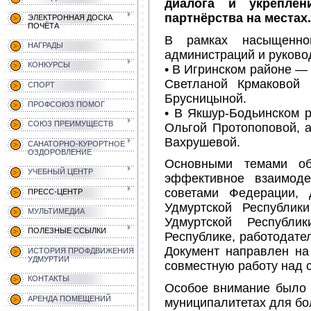
диалога и укреплен
партнёрства на местах.
ЭЛЕКТРОННАЯ ДОСКА
ПОЧЁТА
В рамках насыщенно
НАГРАДЫ
администраций и руково
КОНКУРСЫ
• В Игринском районе —
Светланой Крмаковой 
СПОРТ
Брусницыной.
ПРОФСОЮЗ ПОМОГ
• В Якшур-Бодьинском 
СОЮЗ ПРЕИМУЩЕСТВ
Ольгой Протопоповой, 
Вахрушевой.
САНАТОРНО-КУРОРТНОЕ
ОЗДОРОВЛЕНИЕ
Основными темами об
УЧЕБНЫЙ ЦЕНТР
эффективное взаимоде
советами Федерации, 
ПРЕСС-ЦЕНТР
Удмуртской Республи
МУЛЬТИМЕДИА
Удмуртской Республи
ПОЛЕЗНЫЕ ССЫЛКИ
Республике, работодате
Документ направлен на
ИСТОРИЯ ПРОФДВИЖЕНИЯ
УДМУРТИИ
совместную работу над 
КОНТАКТЫ
Особое внимание было 
АРЕНДА ПОМЕЩЕНИЙ
муниципалитетах для бо