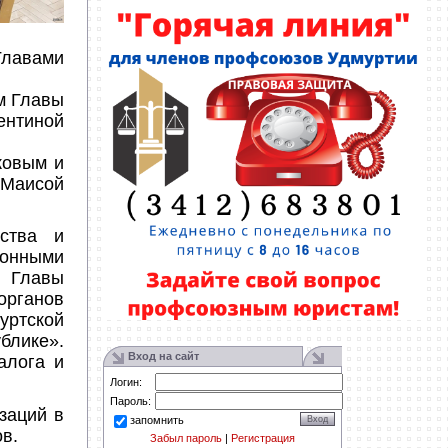
лавами
м Главы
ентиной
ковым и
 Маисой
рства и
ионными
а Главы
органов
ртской
блике».
Вход на сайт
алога и
Логин:
Пароль:
заций в
запомнить
в.
Забыл пароль
|
Регистрация