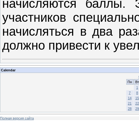
начисляются баллы. 
участников специальн
начисляться в два раз
должно привести к уве
Calendar
Пн
Вт
1
7
8
14
15
21
22
28
29
Полная версия сайта