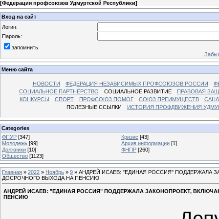
[
Федерация профсоюзов Удмуртской Республики
]
Вход на сайт
Логин:
Пароль:
запомнить
Забыл
Меню сайта
НОВОСТИ
ФЕДЕРАЦИЯ НЕЗАВИСИМЫХ ПРОФСОЮЗОВ РОССИИ
Ф
СОЦИАЛЬНОЕ ПАРТНЁРСТВО
СОЦИАЛЬНОЕ РАЗВИТИЕ
ПРАВОВАЯ ЗАЩ
КОНКУРСЫ
СПОРТ
ПРОФСОЮЗ ПОМОГ
СОЮЗ ПРЕИМУЩЕСТВ
САНА
ПОЛЕЗНЫЕ ССЫЛКИ
ИСТОРИЯ ПРОФДВИЖЕНИЯ УДМУ
Categories
ФПУР
[347]
Кризис
[43]
Молодежь
[99]
Архив информации
[1]
Должники
[10]
ФНПР
[260]
Общество
[1123]
Главная
»
2022
»
Ноябрь
»
9
» АНДРЕЙ ИСАЕВ: "ЕДИНАЯ РОССИЯ" ПОДДЕРЖАЛА 
ДОСРОЧНОГО ВЫХОДА НА ПЕНСИЮ
АНДРЕЙ ИСАЕВ: "ЕДИНАЯ РОССИЯ" ПОДДЕРЖАЛА ЗАКОНОПРОЕКТ, ВКЛЮЧ
ПЕНСИЮ
Де